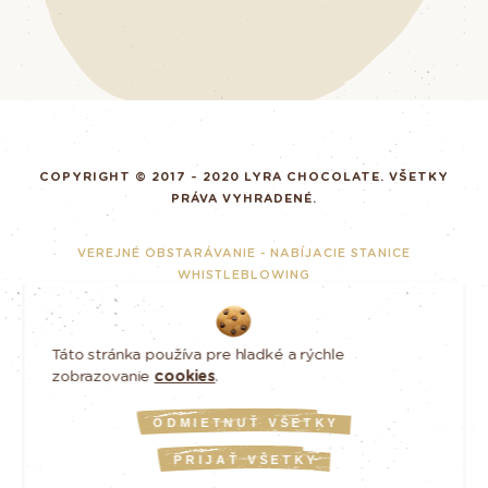
COPYRIGHT © 2017 - 2020 LYRA CHOCOLATE. VŠETKY
PRÁVA VYHRADENÉ.
VEREJNÉ OBSTARÁVANIE - NABÍJACIE STANICE
WHISTLEBLOWING
ZODPOVEDNÉ PODNIKANIE
GDPR
Táto stránka používa pre hladké a rýchle
TÚTO WEBSTRÁNKU VYROBILO ART4WEB
zobrazovanie
cookies
.
ODMIETNUŤ VŠETKY
INOVÁCIA VÝROBNÉHO PROCESU
SPOLOČNOSTI LYRA GROUP S.R.O.
PRIJAŤ VŠETKY