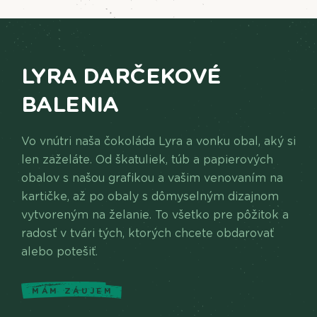
LYRA DARČEKOVÉ
BALENIA
Vo vnútri naša čokoláda Lyra a vonku obal, aký si
len zaželáte. Od škatuliek, túb a papierových
obalov s našou grafikou a vašim venovaním na
kartičke, až po obaly s dômyselným dizajnom
vytvoreným na želanie. To všetko pre pôžitok a
radosť v tvári tých, ktorých chcete obdarovať
alebo potešiť.
MÁM ZÁUJEM