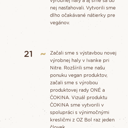
výrobnej haly a aj sme sa do
nej nasťahovali. Vytvorili sme
dlho očakávané nátierky pre
vegánov.
21
Začali sme s výstavbou novej
výrobnej haly v Ivanke pri
Nitre. Rozšírili sme našu
ponuku vegan produktov,
začali sme s výrobou
produktovej rady ONÉ a
ČOKINA. Vizuál produktu
ČOKINA sme vytvorili v
spolupráci s výnimočnými
kresličmi z OZ Bol raz jeden
človek.