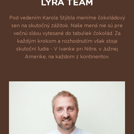
LYRA TEAM
Pod vedením Karola Stýbla meníme čokoládový
sen na skutočný zážitok. Naše mená nie sú pre
večnú slávu vytesané do tabuliek čokolád. Za
každým krokom a rozhodnutím však stoja
skutoční ľudia - V Ivanke pri Nitre, v Južnej
Amerike, na každom z kontinentov.