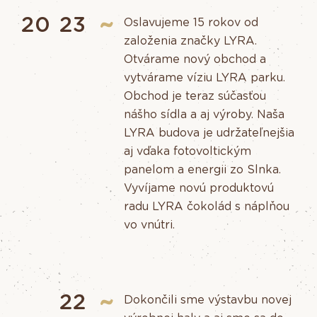
20
23
Oslavujeme 15 rokov od
založenia značky LYRA.
Otvárame nový obchod a
vytvárame víziu LYRA parku.
Obchod je teraz súčasťou
nášho sídla a aj výroby. Naša
LYRA budova je udržateľnejšia
aj vďaka fotovoltickým
panelom a energii zo Slnka.
Vyvíjame novú produktovú
radu LYRA čokolád s náplňou
vo vnútri.
22
Dokončili sme výstavbu novej