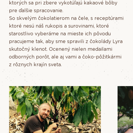
ktorých sa pri zbere vykotúľajú kakaové bôby
pre ďalšie spracovanie.
So skvelým čokolatierom na čele, s receptúrami
ktoré nesú náš rukopis a surovinami, ktoré
starostlivo vyberáme na mieste ich pôvodu
pracujeme tak, aby sme spravili z čokolády Lyra
skutočný klenot. Ocenený nielen medailami
odborných porôt, ale aj vami a čoko-pôžitkármi
z rôznych krajín sveta.