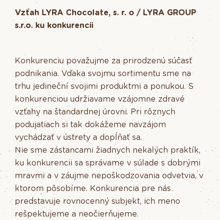
Vzťah LYRA Chocolate, s. r. o / LYRA GROUP
s.r.o. ku konkurencii
Konkurenciu považujme za prirodzenú súčasť
podnikania. Vďaka svojmu sortimentu sme na
trhu jedineční svojimi produktmi a ponukou. S
konkurenciou udržiavame vzájomne zdravé
vzťahy na štandardnej úrovni. Pri rôznych
podujatiach si tak dokážeme navzájom
vychádzať v ústrety a dopĺňať sa.
Nie sme zástancami žiadnych nekalých praktík,
ku konkurencii sa správame v súlade s dobrými
mravmi a v záujme nepoškodzovania odvetvia, v
ktorom pôsobíme. Konkurencia pre nás
predstavuje rovnocenný subjekt, ich meno
rešpektujeme a neočierňujeme.