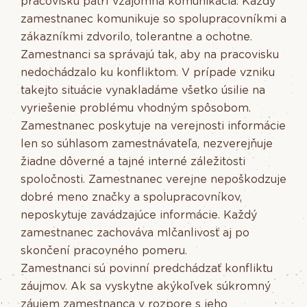
pracovisku patrí vzájomná komunikácia. Každý
zamestnanec komunikuje so spolupracovníkmi a
zákazníkmi zdvorilo, tolerantne a ochotne.
Zamestnanci sa správajú tak, aby na pracovisku
nedochádzalo ku konfliktom. V prípade vzniku
takejto situácie vynakladáme všetko úsilie na
vyriešenie problému vhodným spôsobom.
Zamestnanec poskytuje na verejnosti informácie
len so súhlasom zamestnávateľa, nezverejňuje
žiadne dôverné a tajné interné záležitosti
spoločnosti. Zamestnanec verejne nepoškodzuje
dobré meno značky a spolupracovníkov,
neposkytuje zavádzajúce informácie. Každý
zamestnanec zachováva mlčanlivosť aj po
skončení pracovného pomeru.
Zamestnanci sú povinní predchádzať konfliktu
záujmov. Ak sa vyskytne akýkoľvek súkromný
záujem zamestnanca v rozpore s jeho