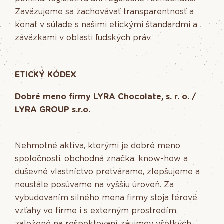
Zaväzujeme sa zachovávať transparentnosť a
konať v súlade s našimi etickými štandardmi a
záväzkami v oblasti ľudských práv.
ETICKÝ KÓDEX
Dobré meno firmy LYRA Chocolate, s. r. o. /
LYRA GROUP s.r.o.
Nehmotné aktíva, ktorými je dobré meno
spoločnosti, obchodná značka, know-how a
duševné vlastníctvo pretvárame, zlepšujeme a
neustále posúvame na vyššiu úroveň. Za
vybudovaním silného mena firmy stoja férové
vzťahy vo firme i s externým prostredím,
založené na rešpektovaní záujmov všetkých