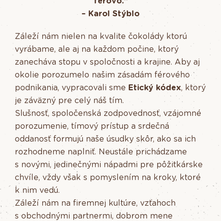
férovo.“
– Karol Stýblo
Záleží nám nielen na kvalite čokolády ktorú
vyrábame, ale aj na každom počine, ktorý
zanecháva stopu v spoločnosti a krajine. Aby aj
okolie porozumelo našim zásadám férového
podnikania, vypracovali sme
Etický kódex
, ktorý
je záväzný pre celý náš tím.
Slušnosť, spoločenská zodpovednosť, vzájomné
porozumenie, tímový prístup a srdečná
oddanosť formujú naše úsudky skôr, ako sa ich
rozhodneme naplniť. Neustále prichádzame
s novými, jedinečnými nápadmi pre pôžitkárske
chvíle, vždy však s pomyslením na kroky, ktoré
k nim vedú.
Záleží nám na firemnej kultúre, vzťahoch
s obchodnými partnermi, dobrom mene