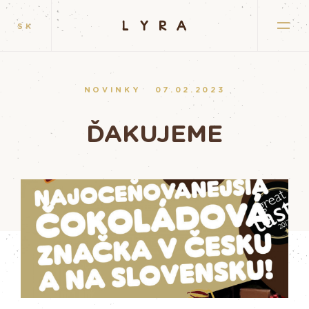
SK
NOVINKY
07.02.2023
ĎAKUJEME