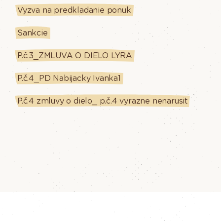
Vyzva na predkladanie ponuk
Sankcie
P.č.3_ZMLUVA O DIELO LYRA
P.č.4_PD Nabijacky Ivanka1
P.č.4 zmluvy o dielo_ p.č.4 vyrazne nenarusit