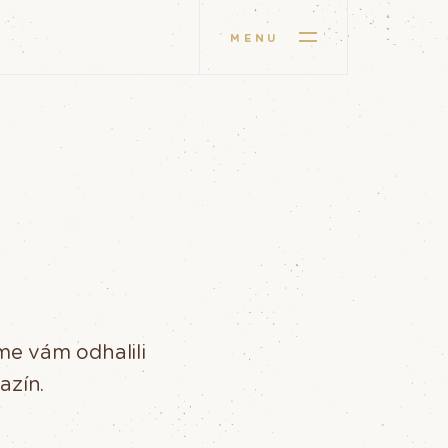
MENU
me vám odhalili
azín.