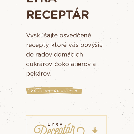
RECEPTÁR
Vyskúšajte osvedčené
recepty, ktoré vás povýšia
do radov domácich
cukrárov, čokolatierov a
pekárov.
VŠETKY RECEPTY